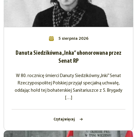
5 sierpnia 2026
Danuta Siedzikówna „Inka” uhonorowana przez
Senat RP
W 80. rocznicę śmierci Danuty Siedzikówny „Inki” Senat
Rzeczypospolitej Polskiej przyjął specjalną uchwałę,
oddając hołd tej bohaterskiej Sanitariuszce z 5. Brygady
[…]
Czytaj więcej