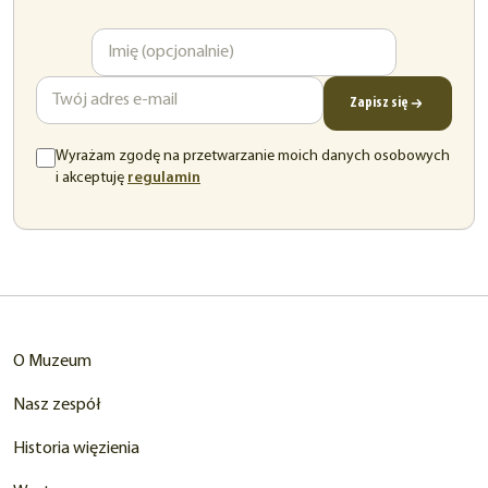
Imię
Adres
e-
mail
Zapisz się
Wyrażam zgodę na przetwarzanie moich danych osobowych
(otwiera
i akceptuję
regulamin
się
w
nowej
karcie)
O Muzeum
Nasz zespół
Historia więzienia