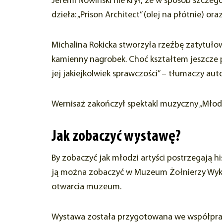
Jeremi Nowiński nie krył, że w sposób szcze
dzieła: „Prison Architect” (olej na płótnie) or
Michalina Rokicka stworzyła rzeźbę zatytułow
kamienny nagrobek. Choć kształtem jeszcze p
jej jakiejkolwiek sprawczości” – tłumaczy aut
Wernisaż zakończył spektakl muzyczny „Młodz
Jak zobaczyć wystawę?
By zobaczyć jak młodzi artyści postrzegają
ją można zobaczyć w Muzeum Żołnierzy Wyklęt
otwarcia muzeum.
Wystawa została przygotowana we współpracy