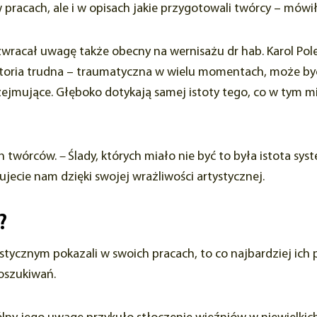
w pracach, ale i w opisach jakie przygotowali twórcy – mówi
racał uwagę także obecny na wernisażu dr hab. Karol Pole
istoria trudna – traumatyczna w wielu momentach, może być 
zejmujące. Głęboko dotykają samej istoty tego, co w tym mie
ch twórców.
–
Ślady, których miało nie być to była istota sy
jecie nam dzięki swojej wrażliwości artystycznej.
?
ystycznym pokazali w swoich pracach, to co najbardziej ic
poszukiwań.