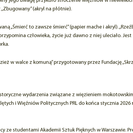
gólny jego uwagę przykuło stłoczenie więźniów w niewielki
az „Zbugowany” (akryl na płótnie).
aną „Śmierć to zawsze śmierć” (papier mache i akryl). „Rz
rzypomina człowieka, życie już dawno z niej uleciało. Jes
orka.
ież w walce z komuną” przygotowany przez Fundację „Skrzy
 historyczne wydarzenia związane z więzieniem mokotowski
ych i Więźniów Politycznych PRL do końca stycznia 2026 r.
 ze studentami Akademii Sztuk Pięknych w Warszawie. Pr