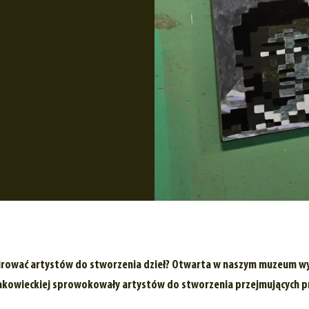
irować artystów do stworzenia dzieł? Otwarta w naszym muzeum wy
 Rakowieckiej sprowokowały artystów do stworzenia przejmujących p