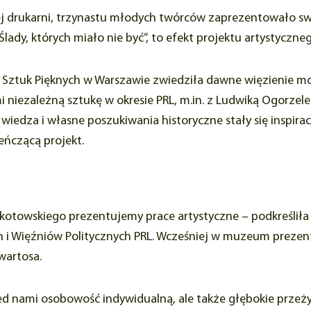
j drukarni, trzynastu młodych twórców zaprezentowało swoj
ady, których miało nie być”, to efekt projektu artystyczneg
Sztuk Pięknych w Warszawie zwiedziła dawne więzienie mok
 niezależną sztukę w okresie PRL, m.in. z Ludwiką Ogorzele
edza i własne poszukiwania historyczne stały się inspira
eńczącą projekt.
okotowskiego prezentujemy prace artystyczne – podkreślił
 i Więźniów Politycznych PRL. Wcześniej w muzeum prezento
zwartosa.
ed nami osobowość indywidualną, ale także głębokie przeż