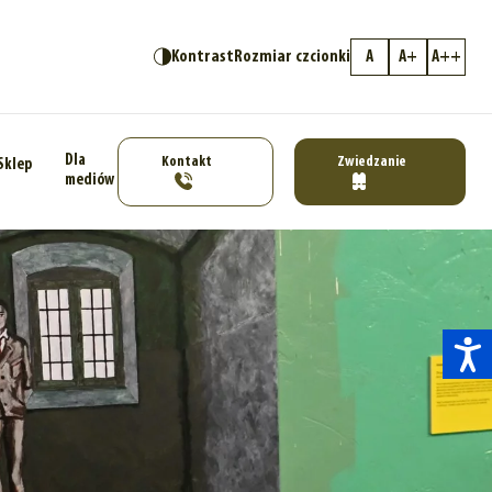
Kontrast
Rozmiar czcionki
A
A+
A++
Dla
Kontakt
Zwiedzanie
Sklep
mediów