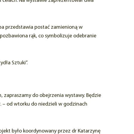
ch celach. Na wystawie zaprezentował dwa
eźba przedstawia postać zamienioną w
t pozbawiona rąk, co symbolizuje odebranie
dła Sztuki”.
m, zapraszamy do obejrzenia wystawy. Będzie
 – od wtorku do niedzieli w godzinach
ojekt było koordynowany przez dr Katarzynę