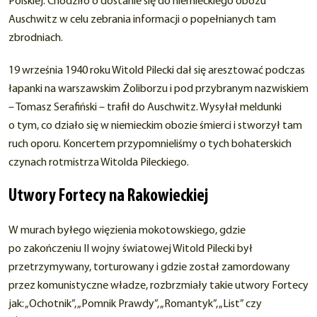
Polskiej. Chodziło o dostanie się do niemieckiego obozu
Auschwitz w celu zebrania informacji o popełnianych tam
zbrodniach.
19 września 1940 roku Witold Pilecki dał się aresztować podczas
łapanki na warszawskim Żoliborzu i pod przybranym nazwiskiem
– Tomasz Serafiński – trafił do Auschwitz. Wysyłał meldunki
o tym, co działo się w niemieckim obozie śmierci i stworzył tam
ruch oporu. Koncertem przypomnieliśmy o tych bohaterskich
czynach rotmistrza Witolda Pileckiego.
Utwory Fortecy na Rakowieckiej
W murach byłego więzienia mokotowskiego, gdzie
po zakończeniu II wojny światowej Witold Pilecki był
przetrzymywany, torturowany i gdzie został zamordowany
przez komunistyczne władze, rozbrzmiały takie utwory Fortecy
jak: „Ochotnik”, „Pomnik Prawdy”, „Romantyk”, „List” czy