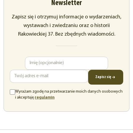
Newsletter
Zapisz się i otrzymuj informacje o wydarzeniach,
wystawach i zwiedzaniu oraz o historii
Rakowieckiej 37. Bez zbędnych wiadomości.
Imię
Adres
e-
mail
Zapisz się
Wyrażam zgodę na przetwarzanie moich danych osobowych
(otwiera
i akceptuję
regulamin
się
w
nowej
karcie)