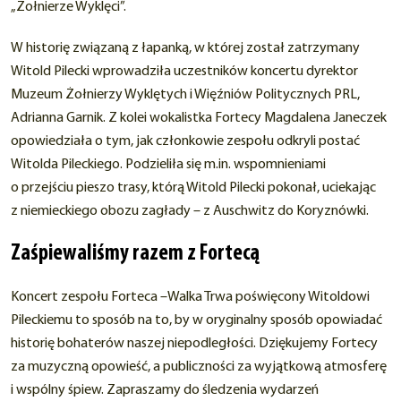
„Żołnierze Wyklęci”.
W historię związaną z łapanką, w której został zatrzymany
Witold Pilecki wprowadziła uczestników koncertu dyrektor
Muzeum Żołnierzy Wyklętych i Więźniów Politycznych PRL,
Adrianna Garnik. Z kolei wokalistka Fortecy Magdalena Janeczek
opowiedziała o tym, jak członkowie zespołu odkryli postać
Witolda Pileckiego. Podzieliła się m.in. wspomnieniami
o przejściu pieszo trasy, którą Witold Pilecki pokonał, uciekając
z niemieckiego obozu zagłady – z Auschwitz do Koryznówki.
Zaśpiewaliśmy razem z Fortecą
Koncert zespołu Forteca –Walka Trwa poświęcony Witoldowi
Pileckiemu to sposób na to, by w oryginalny sposób opowiadać
historię bohaterów naszej niepodległości. Dziękujemy Fortecy
za muzyczną opowieść, a publiczności za wyjątkową atmosferę
i wspólny śpiew. Zapraszamy do śledzenia wydarzeń