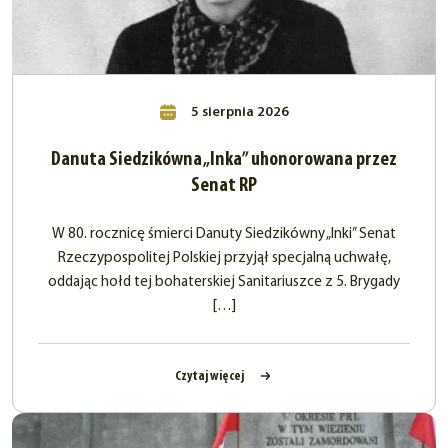
5 sierpnia 2026
Danuta Siedzikówna „Inka” uhonorowana przez
Senat RP
W 80. rocznicę śmierci Danuty Siedzikówny „Inki” Senat
Rzeczypospolitej Polskiej przyjął specjalną uchwałę,
oddając hołd tej bohaterskiej Sanitariuszce z 5. Brygady
[…]
Czytaj więcej