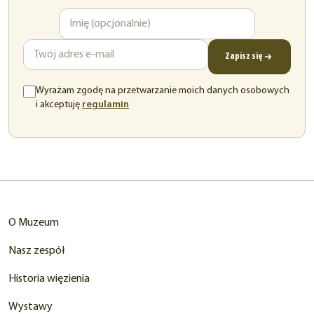
Imię
Adres
e-
mail
Zapisz się
Wyrażam zgodę na przetwarzanie moich danych osobowych
(otwiera
i akceptuję
regulamin
się
w
nowej
karcie)
O Muzeum
Nasz zespół
Historia więzienia
Wystawy