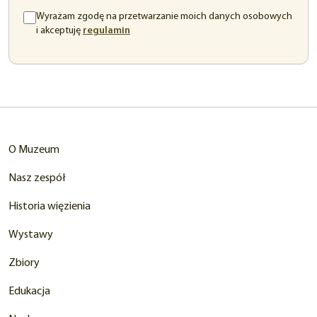
Wyrażam zgodę na przetwarzanie moich danych osobowych
(otwiera
i akceptuję
regulamin
się
w
nowej
karcie)
O Muzeum
Nasz zespół
Historia więzienia
Wystawy
Zbiory
Edukacja