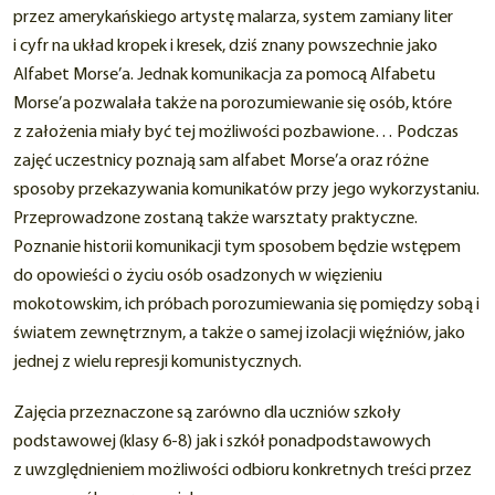
przez amerykańskiego artystę malarza, system zamiany liter
i cyfr na układ kropek i kresek, dziś znany powszechnie jako
Alfabet Morse’a. Jednak komunikacja za pomocą Alfabetu
Morse’a pozwalała także na porozumiewanie się osób, które
z założenia miały być tej możliwości pozbawione… Podczas
zajęć uczestnicy poznają sam alfabet Morse’a oraz różne
sposoby przekazywania komunikatów przy jego wykorzystaniu.
Przeprowadzone zostaną także warsztaty praktyczne.
Poznanie historii komunikacji tym sposobem będzie wstępem
do opowieści o życiu osób osadzonych w więzieniu
mokotowskim, ich próbach porozumiewania się pomiędzy sobą i
światem zewnętrznym, a także o samej izolacji więźniów, jako
jednej z wielu represji komunistycznych.
Zajęcia przeznaczone są zarówno dla uczniów szkoły
podstawowej (klasy 6-8) jak i szkół ponadpodstawowych
z uwzględnieniem możliwości odbioru konkretnych treści przez