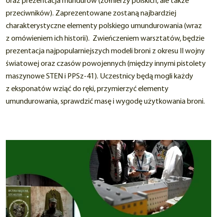
oraz prezentacja mundurów (żołnierzy polskich, ale także
przeciwników). Zaprezentowane zostaną najbardziej
charakterystyczne elementy polskiego umundurowania (wraz
z omówieniem ich historii). Zwieńczeniem warsztatów, będzie
prezentacja najpopularniejszych modeli broni z okresu II wojny
światowej oraz czasów powojennych (między innymi pistolety
maszynowe STEN i PPSz-41). Uczestnicy będą mogli każdy
z eksponatów wziąć do ręki, przymierzyć elementy
umundurowania, sprawdzić masę i wygodę użytkowania broni.