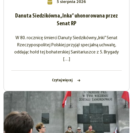
5 sierpnia 2026
Danuta Siedzikówna „Inka” uhonorowana przez
Senat RP
W 80. rocznicę śmierci Danuty Siedzikówny „Inki” Senat
Rzeczypospolitej Polskiej przyjął specjalną uchwałę,
oddając hołd tej bohaterskiej Sanitariuszce z 5. Brygady
[…]
Czytaj więcej