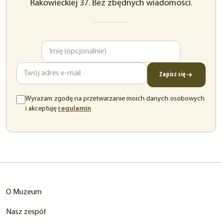
Rakowieckiej 37. Bez zbędnych wiadomości.
Imię
Adres
e-
mail
Zapisz się
Wyrażam zgodę na przetwarzanie moich danych osobowych
(otwiera
i akceptuję
regulamin
się
w
nowej
karcie)
O Muzeum
Nasz zespół