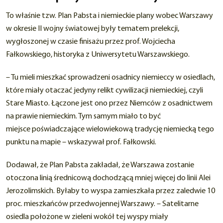
To właśnie tzw. Plan Pabsta i niemieckie plany wobec Warszawy
w okresie II wojny światowej były tematem prelekcji,
wygłoszonej w czasie finisażu przez prof. Wojciecha
Fałkowskiego, historyka z Uniwersytetu Warszawskiego.
– Tu mieli mieszkać sprowadzeni osadnicy niemieccy w osiedlach,
które miały otaczać jedyny relikt cywilizacji niemieckiej, czyli
Stare Miasto. Łączone jest ono przez Niemców z osadnictwem
na prawie niemieckim. Tym samym miało to być
miejsce poświadczające wielowiekową tradycję niemiecką tego
punktu na mapie – wskazywał prof. Fałkowski.
Dodawał, że Plan Pabsta zakładał, że Warszawa zostanie
otoczona linią średnicową dochodzącą mniej więcej do linii Alei
Jerozolimskich. Byłaby to wyspa zamieszkała przez zaledwie 10
proc. mieszkańców przedwojennej Warszawy. – Satelitarne
osiedla położone w zieleni wokół tej wyspy miały