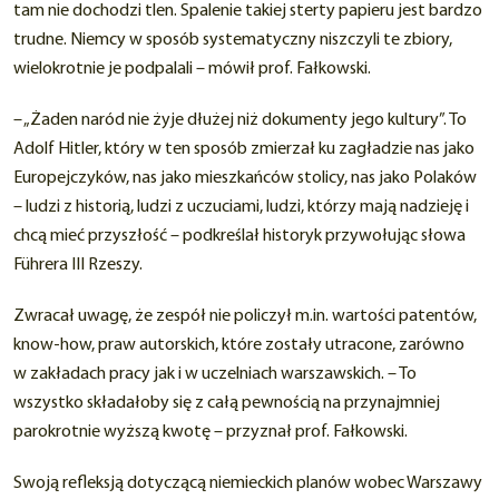
tam nie dochodzi tlen. Spalenie takiej sterty papieru jest bardzo
trudne. Niemcy w sposób systematyczny niszczyli te zbiory,
wielokrotnie je podpalali – mówił prof. Fałkowski.
– „Żaden naród nie żyje dłużej niż dokumenty jego kultury”. To
Adolf Hitler, który w ten sposób zmierzał ku zagładzie nas jako
Europejczyków, nas jako mieszkańców stolicy, nas jako Polaków
– ludzi z historią, ludzi z uczuciami, ludzi, którzy mają nadzieję i
chcą mieć przyszłość – podkreślał historyk przywołując słowa
Führera III Rzeszy.
Zwracał uwagę, że zespół nie policzył m.in. wartości patentów,
know-how, praw autorskich, które zostały utracone, zarówno
w zakładach pracy jak i w uczelniach warszawskich. – To
wszystko składałoby się z całą pewnością na przynajmniej
parokrotnie wyższą kwotę – przyznał prof. Fałkowski.
Swoją refleksją dotyczącą niemieckich planów wobec Warszawy