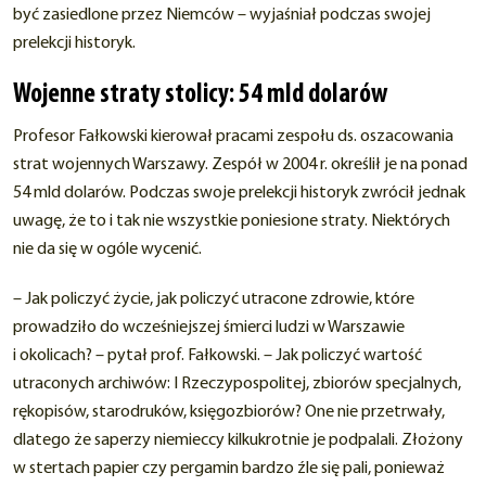
być zasiedlone przez Niemców – wyjaśniał podczas swojej
prelekcji historyk.
Wojenne straty stolicy: 54 mld dolarów
Profesor Fałkowski kierował pracami zespołu ds. oszacowania
strat wojennych Warszawy. Zespół w 2004 r. określił je na ponad
54 mld dolarów. Podczas swoje prelekcji historyk zwrócił jednak
uwagę, że to i tak nie wszystkie poniesione straty. Niektórych
nie da się w ogóle wycenić.
– Jak policzyć życie, jak policzyć utracone zdrowie, które
prowadziło do wcześniejszej śmierci ludzi w Warszawie
i okolicach? – pytał prof. Fałkowski. – Jak policzyć wartość
utraconych archiwów: I Rzeczypospolitej, zbiorów specjalnych,
rękopisów, starodruków, księgozbiorów? One nie przetrwały,
dlatego że saperzy niemieccy kilkukrotnie je podpalali. Złożony
w stertach papier czy pergamin bardzo źle się pali, ponieważ