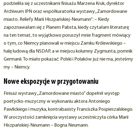
podzieliła się z uczestnikami finisażu Marzena Kruk, dyrektor
Archiwum IPN oraz współkuratorka wystawy „Zamordowane
miasto. Reliefy Marii Hiszpańskiej-Neumann”: – Kiedy
zapoznawałam się z Planem Pabsta, kiedy czytałam literaturę
na ten temat, to wyjątkowo poruszył mnie fragment mówiący
o tym, co Niemcy planowali w miejscu Zamku Królewskiego –
halę ludową dla NSDAP, a w miejscu kolumny Zygmunta, pomnik
Germanii. To miało pokazać: Polski i Polaków już nie ma, jesteśmy
my – Niemcy.
Nowe ekspozycje w przygotowaniu
Finisaż wystawy „Zamordowane miasto” dopełnił występ
poetycko-muzyczny w wykonaniu aktora Antoniego
Pawlickiego i muzyka, kontrabasisty Franciszka Pospieszalskiego.
W uroczystości zamknięcia wystawy uczestniczyła córka Marii
Hiszpańskiej-Neumann – Bogna Neumann.