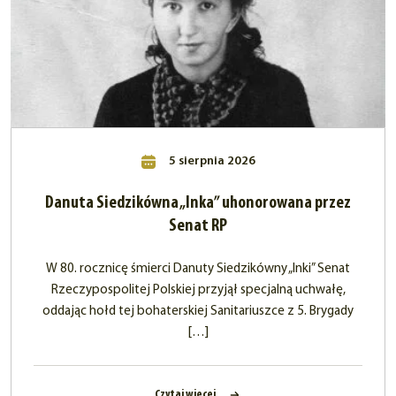
5 sierpnia 2026
Danuta Siedzikówna „Inka” uhonorowana przez
Senat RP
W 80. rocznicę śmierci Danuty Siedzikówny „Inki” Senat
Rzeczypospolitej Polskiej przyjął specjalną uchwałę,
oddając hołd tej bohaterskiej Sanitariuszce z 5. Brygady
[…]
Czytaj więcej