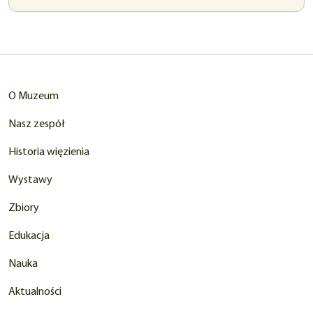
w
nowej
karcie)
O Muzeum
Nasz zespół
Historia więzienia
Wystawy
Zbiory
Edukacja
Nauka
Aktualności