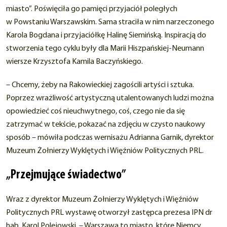
miasto”. Poświęciła go pamięci przyjaciół poległych
w Powstaniu Warszawskim. Sama straciła w nim narzeczonego
Karola Bogdana i przyjaciółkę Halinę Siemińską. Inspiracją do
stworzenia tego cyklu były dla Marii Hiszpańskiej-Neumann
wiersze Krzysztofa Kamila Baczyńskiego.
– Chcemy, żeby na Rakowieckiej zagościli artyści i sztuka.
Poprzez wrażliwość artystyczną utalentowanych ludzi można
opowiedzieć coś nieuchwytnego, coś, czego nie da się
zatrzymać w tekście, pokazać na zdjęciu w czysto naukowy
sposób – mówiła podczas wernisażu Adrianna Garnik, dyrektor
Muzeum Żołnierzy Wyklętych i Więźniów Politycznych PRL.
„Przejmujące świadectwo”
Wraz z dyrektor Muzeum Żołnierzy Wyklętych i Więźniów
Politycznych PRL wystawę otworzył zastępca prezesa IPN dr
hab. Karol Polejowski. – Warszawa to miasto, które Niemcy