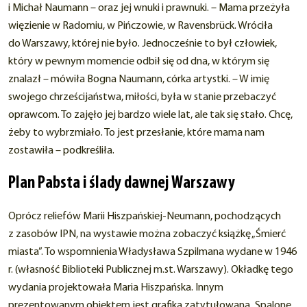
i Michał Naumann – oraz jej wnuki i prawnuki. – Mama przeżyła
więzienie w Radomiu, w Pińczowie, w Ravensbrück. Wróciła
do Warszawy, której nie było. Jednocześnie to był człowiek,
który w pewnym momencie odbił się od dna, w którym się
znalazł – mówiła Bogna Naumann, córka artystki. – W imię
swojego chrześcijaństwa, miłości, była w stanie przebaczyć
oprawcom. To zajęło jej bardzo wiele lat, ale tak się stało. Chcę,
żeby to wybrzmiało. To jest przesłanie, które mama nam
zostawiła – podkreśliła.
Plan Pabsta i ślady dawnej Warszawy
Oprócz reliefów Marii Hiszpańskiej-Neumann, pochodzących
z zasobów IPN, na wystawie można zobaczyć książkę „Śmierć
miasta”. To wspomnienia Władysława Szpilmana wydane w 1946
r. (własność Biblioteki Publicznej m.st. Warszawy). Okładkę tego
wydania projektowała Maria Hiszpańska. Innym
prezentowanym obiektem jest grafika zatytułowana „Spalone