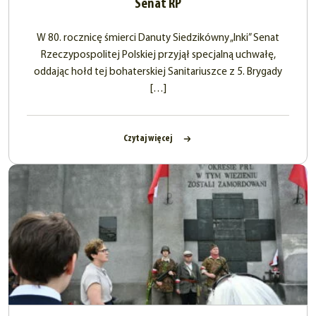
Senat RP
W 80. rocznicę śmierci Danuty Siedzikówny „Inki” Senat
Rzeczypospolitej Polskiej przyjął specjalną uchwałę,
oddając hołd tej bohaterskiej Sanitariuszce z 5. Brygady
[…]
Czytaj więcej