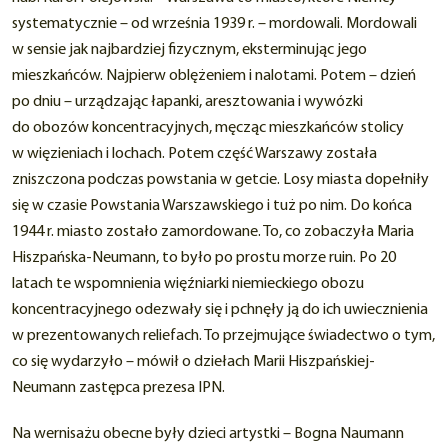
systematycznie – od września 1939 r. – mordowali. Mordowali
w sensie jak najbardziej fizycznym, eksterminując jego
mieszkańców. Najpierw oblężeniem i nalotami. Potem – dzień
po dniu – urządzając łapanki, aresztowania i wywózki
do obozów koncentracyjnych, męcząc mieszkańców stolicy
w więzieniach i lochach. Potem część Warszawy została
zniszczona podczas powstania w getcie. Losy miasta dopełniły
się w czasie Powstania Warszawskiego i tuż po nim. Do końca
1944 r. miasto zostało zamordowane. To, co zobaczyła Maria
Hiszpańska-Neumann, to było po prostu morze ruin. Po 20
latach te wspomnienia więźniarki niemieckiego obozu
koncentracyjnego odezwały się i pchnęły ją do ich uwiecznienia
w prezentowanych reliefach. To przejmujące świadectwo o tym,
co się wydarzyło – mówił o dziełach Marii Hiszpańskiej-
Neumann zastępca prezesa IPN.
Na wernisażu obecne były dzieci artystki – Bogna Naumann