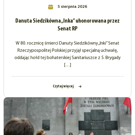
5 sierpnia 2026
Danuta Siedzikówna „Inka” uhonorowana przez
Senat RP
W 80. rocznicę śmierci Danuty Siedzikówny „Inki” Senat
Rzeczypospolitej Polskiej przyjął specjalną uchwałę,
oddając hołd tej bohaterskiej Sanitariuszce z 5. Brygady
[…]
Czytaj więcej