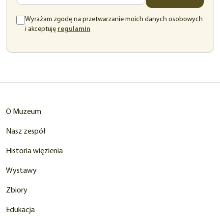
Wyrażam zgodę na przetwarzanie moich danych osobowych
(otwiera
i akceptuję
regulamin
się
w
nowej
karcie)
O Muzeum
Nasz zespół
Historia więzienia
Wystawy
Zbiory
Edukacja