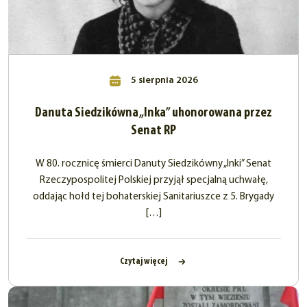
5 sierpnia 2026
Danuta Siedzikówna „Inka” uhonorowana przez
Senat RP
W 80. rocznicę śmierci Danuty Siedzikówny „Inki” Senat
Rzeczypospolitej Polskiej przyjął specjalną uchwałę,
oddając hołd tej bohaterskiej Sanitariuszce z 5. Brygady
[…]
Czytaj więcej