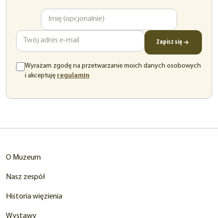
Imię
Adres
e-
mail
Zapisz się
Wyrażam zgodę na przetwarzanie moich danych osobowych
(otwiera
i akceptuję
regulamin
się
w
nowej
karcie)
O Muzeum
Nasz zespół
Historia więzienia
Wystawy