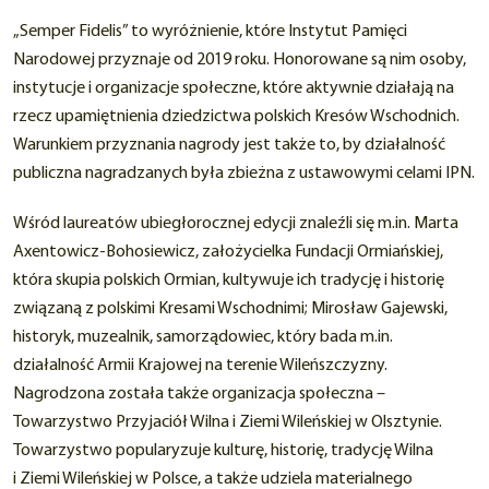
„Semper Fidelis” to wyróżnienie, które Instytut Pamięci
Narodowej przyznaje od 2019 roku. Honorowane są nim osoby,
instytucje i organizacje społeczne, które aktywnie działają na
rzecz upamiętnienia dziedzictwa polskich Kresów Wschodnich.
Warunkiem przyznania nagrody jest także to, by działalność
publiczna nagradzanych była zbieżna z ustawowymi celami IPN.
Wśród laureatów ubiegłorocznej edycji znaleźli się m.in. Marta
Axentowicz-Bohosiewicz, założycielka Fundacji Ormiańskiej,
która skupia polskich Ormian, kultywuje ich tradycję i historię
związaną z polskimi Kresami Wschodnimi; Mirosław Gajewski,
historyk, muzealnik, samorządowiec, który bada m.in.
działalność Armii Krajowej na terenie Wileńszczyzny.
Nagrodzona została także organizacja społeczna –
Towarzystwo Przyjaciół Wilna i Ziemi Wileńskiej w Olsztynie.
Towarzystwo popularyzuje kulturę, historię, tradycję Wilna
i Ziemi Wileńskiej w Polsce, a także udziela materialnego