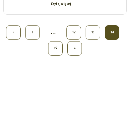
Czytaj więcej
…
«
1
12
13
14
15
»