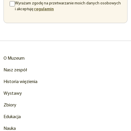
Wyrażam zgodę na przetwarzanie moich danych osobowych
(otwiera
i akceptuję
regulamin
się
w
nowej
karcie)
O Muzeum
Nasz zespół
Historia więzienia
Wystawy
Zbiory
Edukacja
Nauka