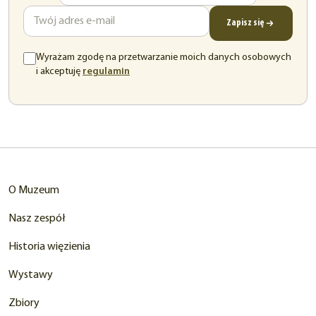
mail
Zapisz się
Wyrażam zgodę na przetwarzanie moich danych osobowych
(otwiera
i akceptuję
regulamin
się
w
nowej
karcie)
O Muzeum
Nasz zespół
Historia więzienia
Wystawy
Zbiory