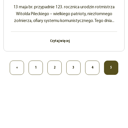
13 maja br. przypadnie 123. rocznica urodzin rotmistrza
Witolda Pileckiego – wielkiego patrioty, niezłomnego
żołnierza, ofiary systemu komunistycznego. Tego dnia...
Czytaj więcej
«
1
2
3
4
5