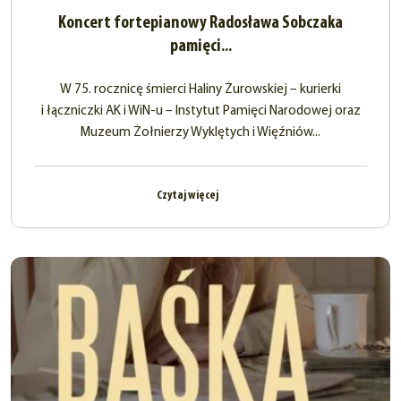
Koncert fortepianowy Radosława Sobczaka
pamięci...
W 75. rocznicę śmierci Haliny Żurowskiej – kurierki
i łączniczki AK i WiN-u – Instytut Pamięci Narodowej oraz
Muzeum Żołnierzy Wyklętych i Więźniów...
Czytaj więcej