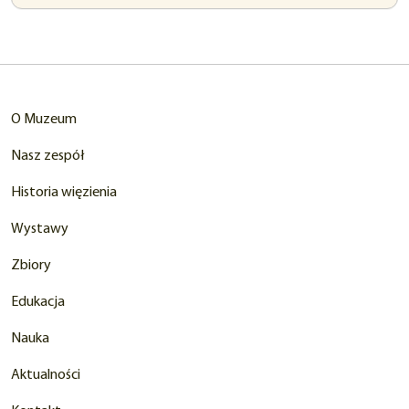
w
nowej
karcie)
O Muzeum
Nasz zespół
Historia więzienia
Wystawy
Zbiory
Edukacja
Nauka
Aktualności