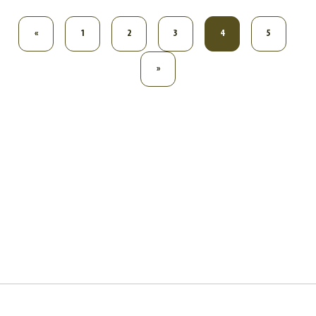
«
1
2
3
4
5
»