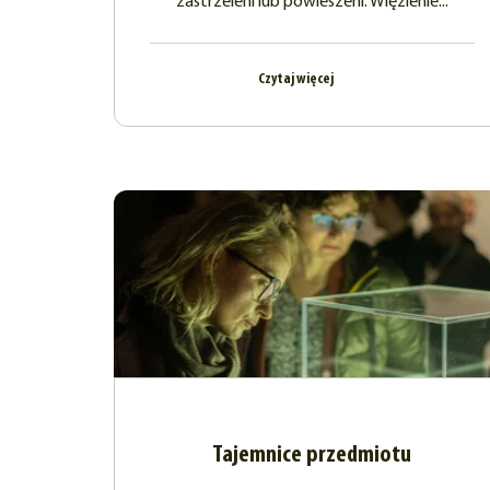
zastrzeleni lub powieszeni. Więzienie...
Czytaj więcej
Tajemnice przedmiotu