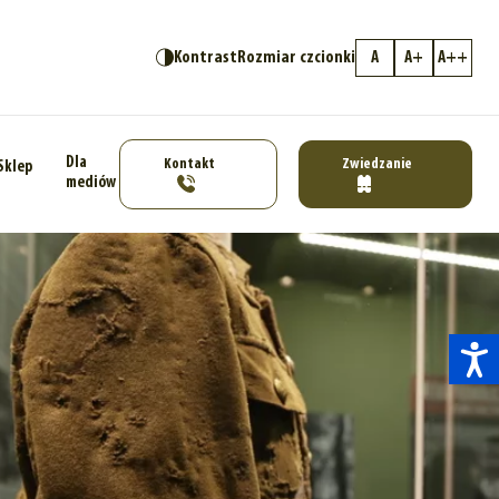
Kontrast
Rozmiar czcionki
A
A+
A++
Dla
Kontakt
Zwiedzanie
Sklep
mediów