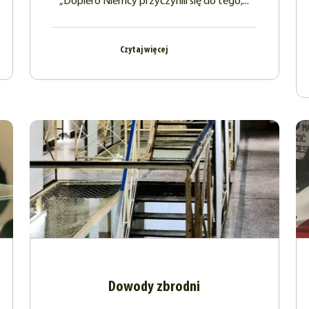
„Dopiero Niemcy przyczynili się do tego,...
Czytaj więcej
Dowody zbrodni