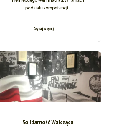
niemieckiego Wehrmachtu. W ramach
podziału kompetencji...
Czytaj więcej
Solidarność Walcząca