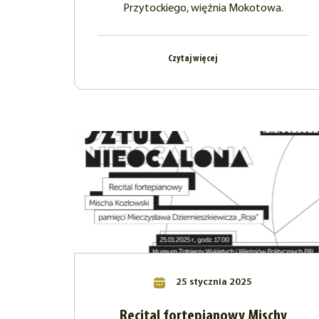
Przytockiego, więźnia Mokotowa.
Czytaj więcej
25 stycznia 2025
Recital fortepianowy Mischy