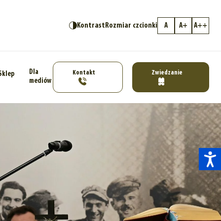
Kontrast
Rozmiar czcionki
A
A+
A++
Dla
Kontakt
Zwiedzanie
Sklep
mediów