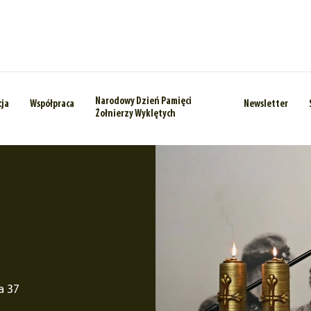
Narodowy Dzień Pamięci
cja
Współpraca
Newsletter
Żołnierzy Wyklętych
a 37