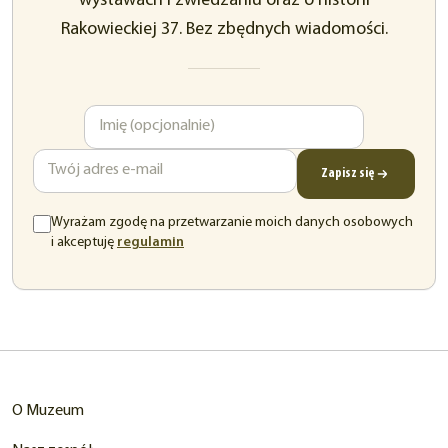
wystawach i zwiedzaniu oraz o historii
Rakowieckiej 37. Bez zbędnych wiadomości.
Imię
Adres
e-
mail
Zapisz się
Wyrażam zgodę na przetwarzanie moich danych osobowych
(otwiera
i akceptuję
regulamin
się
w
nowej
karcie)
O Muzeum